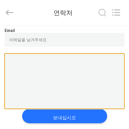
바
하
드
연락처
케
이
스
를
집
구
Email
성
하
세
요
제
협
력
업
품
체.
Copyright
©
2021
-
우
2025
evahardcases.com.
All
리
Rights
Reserved.
Developed
에
by
ECER
대
보내십시오