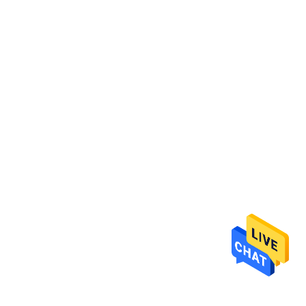
하
여
공
장
여
행
품
질
관
리