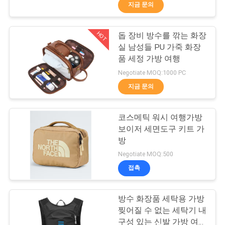
하
지금 문의
여
HOT
돕 장비 방수를 깎는 화장
33
실 남성들 PU 가죽 화장
공
품 세정 가방 여행
운반하는 에바 건
장
Negotiate MOQ:1000 PC
지금 문의
여
행
코스메틱 워시 여행가방
보이저 세면도구 키트 가
방
품
34
Negotiate MOQ:500
질
접촉
돈 잠금 가방
관
방수 화장품 세탁용 가방
리
찢어질 수 없는 세탁기 내
구성 있는 신발 가방 여행