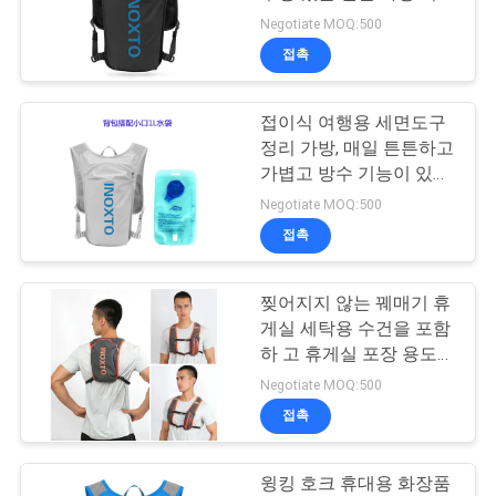
용 및 일상용
Negotiate MOQ:500
사
접촉
134
이
접이식 여행용 세면도구
트
지퍼 은행 가방
정리 가방, 매일 튼튼하고
맵
가볍고 방수 기능이 있으
며 휴대 가능한 세면도구
Negotiate MOQ:500
및 화장품 보관 솔루션
접촉
PRIVACY
POLICY
찢어지지 않는 꿰매기 휴
23
게실 세탁용 수건을 포함
하 고 휴게실 포장 용도로
화장품 세정 가방
습한 천으로 청소
Negotiate MOQ:500
접촉
윙킹 호크 휴대용 화장품