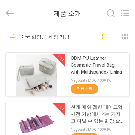
급
업
체.
제품 소개
Copyright
©
2021
-
집
2026
69
ReWell
중국 화장품 세정 가방
Industrial
Group
Limited.
에바 하드케이스
All
제
Rights
HOT
Reserved.
ODM PU Leather
Developed
품
Cosmetic Travel Bag
by
ECER
with Multispandex Lining
Negotiate MOQ:1000 PC
우
지금 문의
49
리
HOT
한개 메쉬 접힌 메이크업
에
에바 저장 케이스
세정 가방에서 4는 가지
대
고 다닐 수 있는 화장 솔
저장을 여행합니다
Negotiate MOQ:1000 PC