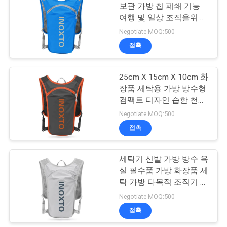
보관 가방 칩 폐쇄 기능
여행 및 일상 조직을위한
18
실용적인 디자인
Negotiate MOQ:500
접촉
부직포 쇼핑 가방
25cm X 15cm X 10cm 화
장품 세탁용 가방 방수형
컴팩트 디자인 습한 천으
로 청소
Negotiate MOQ:500
접촉
49
세탁기 신발 가방 방수 욕
방수 배낭 가방
실 필수품 가방 화장품 세
탁 가방 다목적 조직기 여
행용
Negotiate MOQ:500
접촉