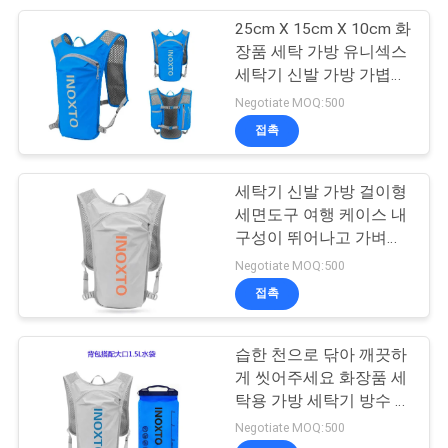
25cm X 15cm X 10cm 화
46
장품 세탁 가방 유니섹스
세탁기 신발 가방 가볍고
에바 전자적 경우
내구성 있는 방수 여행 조
Negotiate MOQ:500
직기
접촉
세탁기 신발 가방 걸이형
세면도구 여행 케이스 내
구성이 뛰어나고 가벼운
19
세면도구 세척 가방 여행
Negotiate MOQ:500
스포츠는 의복을 입
및 일상용 정리
접촉
습니다
습한 천으로 닦아 깨끗하
게 씻어주세요 화장품 세
탁용 가방 세탁기 방수 신
발 가방 여행용 내구성 있
Negotiate MOQ:500
고 가볍습니다