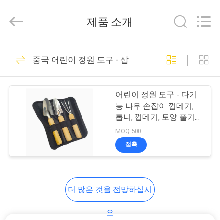
2021
-
2026
제품 소개
ReWell
Industrial
Group
Limited.
집
69
All
Rights
중국 어린이 정원 도구 - 삽
Reserved.
Developed
by
에바 하드케이스
ECER
제
어린이 정원 도구 - 다기
품
능 나무 손잡이 껍데기,
톱니, 껍데기, 토양 풀기
도구, 정원 및 조경용품,
MOQ:500
우
가정용 심기 도구, 발코니
접촉
심기, 꽃 심기
49
리
에
에바 저장 케이스
더 많은 것을 전망하십시
대
오