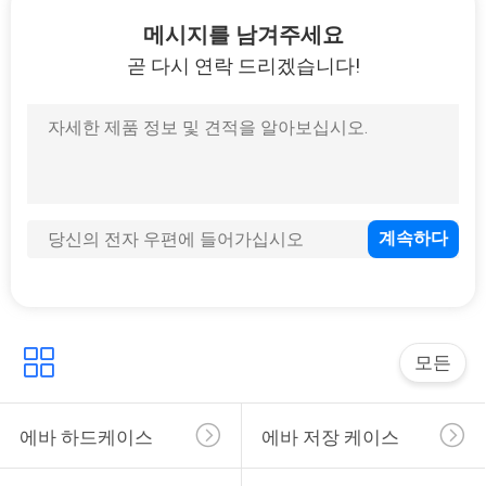
하
메시지를 남겨주세요
여
곧 다시 연락 드리겠습니다!
33
공
운반하는 에바 건
장
여
행
품
34
질
모든
돈 잠금 가방
관
에바 하드케이스
에바 저장 케이스
리