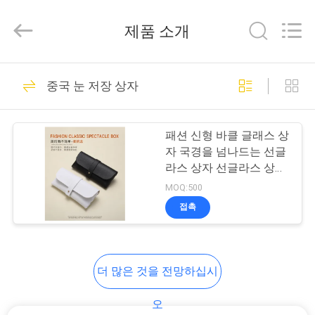
2026
ReWell
Industrial
제품 소개
Group
Limited.
All
Rights
집
Reserved.
69
Developed
중국 눈 저장 상자
by
ECER
에바 하드케이스
제
패션 신형 바클 글래스 상
품
자 국경을 넘나드는 선글
라스 상자 선글라스 상자
가죽 상자 편리한 상자
MOQ:500
우
접촉
49
리
에
에바 저장 케이스
더 많은 것을 전망하십시
대
오