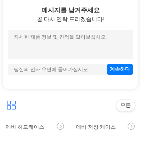
하
메시지를 남겨주세요
여
곧 다시 연락 드리겠습니다!
33
공
운반하는 에바 건
장
여
행
품
34
질
모든
돈 잠금 가방
관
에바 하드케이스
에바 저장 케이스
리