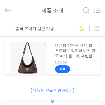
-
2026
ReWell
제품 소개
Industrial
Group
Limited.
All
집
Rights
68
Reserved.
중국 뜨내기 일꾼 가방
Developed
by
ECER
에바 하드케이스
제
여성용 방랑자 가방, 초
품
부드러운 접이성 비건 가
죽 어깨 핸드백, 세련된
슬러치 토트 가방
MOQ:500
우
접촉
49
리
에
에바 저장 케이스
더 많은 것을 전망하십시
대
오