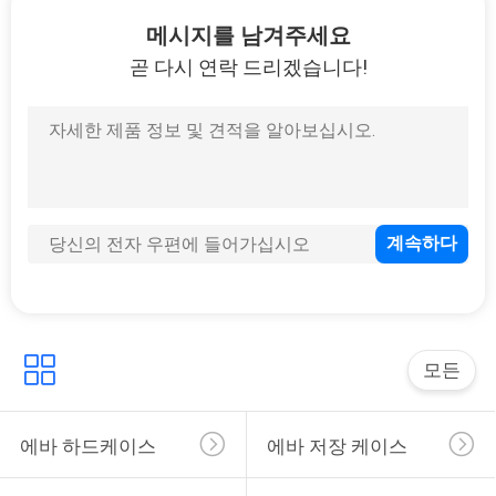
하
메시지를 남겨주세요
여
곧 다시 연락 드리겠습니다!
33
공
운반하는 에바 건
장
여
행
품
34
질
모든
돈 잠금 가방
관
에바 하드케이스
에바 저장 케이스
리