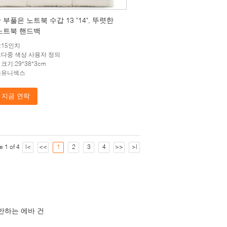
부풀은 노트북 수갑 13 "14", 뚜렷한
노트북 핸드백
:15인치
:다중 색상 사용자 정의
크기:29*38*3cm
:유니섹스
지금 연락
e 1 of 4
|<
<<
1
2
3
4
>>
>|
반하는 에바 건