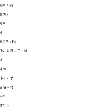
트북 가장
발 가방
장 백
낭
화로운 배낭
린이 정원 도구 - 삽
낭
치 백
메라 가방
글 숄더백
트팩
연박스