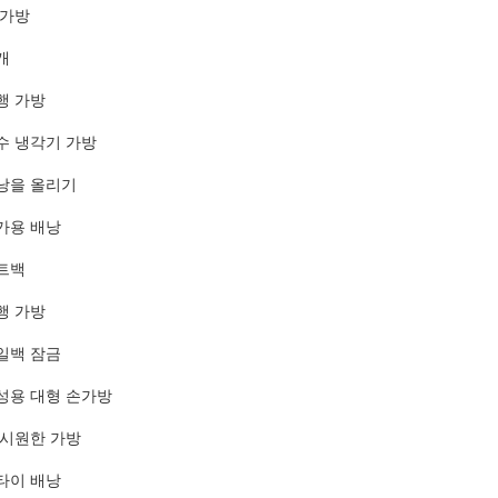
 가방
개
행 가방
수 냉각기 가방
낭을 올리기
가용 배낭
트백
행 가방
일백 잠금
성용 대형 손가방
 시원한 가방
타이 배낭