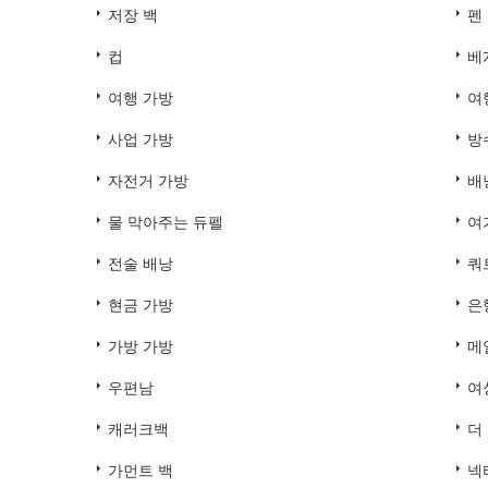
저장 백
펜
컵
베
여행 가방
여
사업 가방
방
자전거 가방
배
물 막아주는 듀펠
여
전술 배낭
쿼
현금 가방
은
가방 가방
메
우편남
여
캐러크백
더
가먼트 백
넥