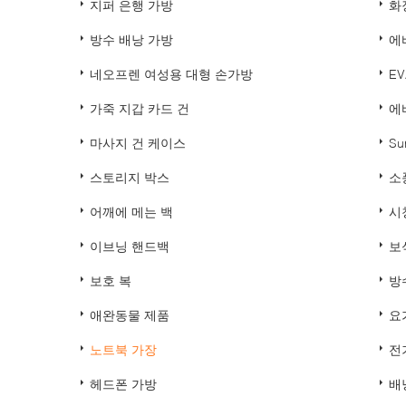
지퍼 은행 가방
화
방수 배낭 가방
에
네오프렌 여성용 대형 손가방
E
가죽 지갑 카드 건
에
마사지 건 케이스
Su
스토리지 박스
소
어깨에 메는 백
시
이브닝 핸드백
보
보호 복
방
애완동물 제품
요
노트북 가장
전
헤드폰 가방
배