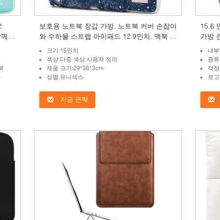
2
보호용 노트북 장갑 가방, 노트북 커버 손잡이
15.
함께
와 수하물 스트랩 아이패드 12.9인치, 맥북 프
가방 
로 에어 13인치
크기:15인치
내부
색상:다중 색상 사용자 정의
종류
북
제품 크기:29*38*3cm
적정
다
성별:유니섹스
로고
지금 연락