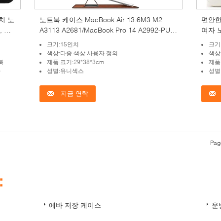
인치 노
노트북 케이스 MacBook Air 13.6M3 M2
편안한 
, 애
A3113 A2681/MacBook Pro 14 A2992-PU
여자 
스탠드 기능이 있는 가죽 얇은 가방 덮개, 갈
크기:15인치
크기
색
색상:다중 색상 사용자 정의
색상
북
제품 크기:29*38*3cm
제품 
다
성별:유니섹스
성별
지금 연락
Pag
：
에바 저장 케이스
운