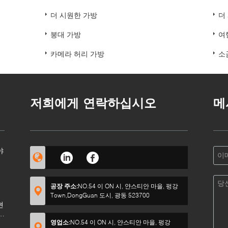
더 시원한 가방
더
붕대 가방
여
카메라 허리 가방
소
저희에게 연락하십시오
메
야
공장 주소:
NO.54 이 ON 시, 얀스티안 마을, 펑강
Town,DongGuan 도시, 광동 523700
현
예
남
영업소:
NO.54 이 ON 시, 얀스티안 마을, 펑강