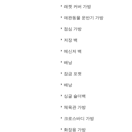
래켓 커버 가방
애완동물 운반기 가방
점심 가방
저장 백
메신저 백
배낭
잠금 포켓
배낭
싱글 숄더백
체육관 가방
크로스바디 가방
화장용 가방