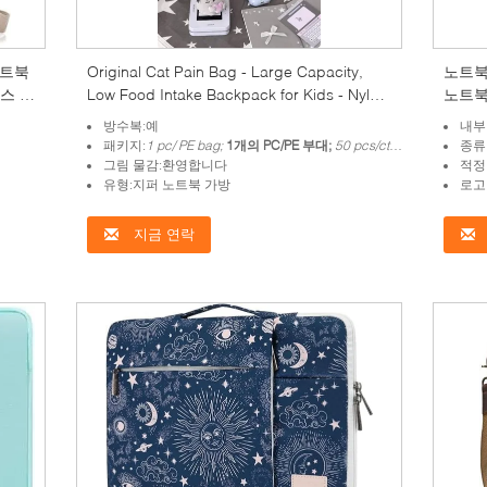
노트북
Original Cat Pain Bag - Large Capacity,
노트북 
스 원
Low Food Intake Backpack for Kids - Nylon
노트북
Crossbody Bag - Cute Student Laptop Bag
용 케
방수복:예
내부
패키지:
1 pc/ PE bag;
1개의 PC/PE 부대;
50 pcs/ctn
50 PC/ctn
종류
그림 물감:환영합니다
적정
유형:지퍼 노트북 가방
로고
지금 연락