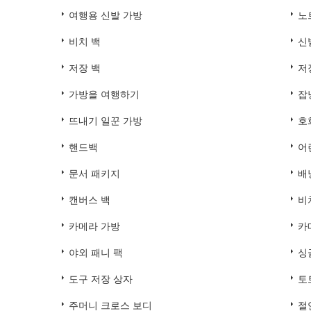
여행용 신발 가방
노
비치 백
신
저장 백
저
가방을 여행하기
잡
뜨내기 일꾼 가방
호
핸드백
어
문서 패키지
배
캔버스 백
비
카메라 가방
카
야외 패니 팩
싱
도구 저장 상자
토
주머니 크로스 보디
절