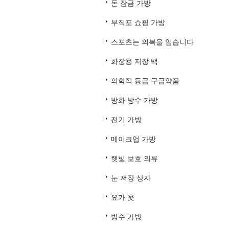
돈 잠금 가방
부직포 쇼핑 가방
스포츠는 의복을 입습니다
화장용 저장 백
의학적 등급 구급약품
방화 방수 가방
전기 가방
메이크업 가방
햇빛 보호 의류
눈 저장 상자
요가 옷
방수 가방