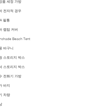
장품 세정 가방
바 전자적 경우
VA 필통
바 랩탑 커버
nshade Beach Tent
풍 바구니
청 스토리지 박스
석 스토리지 박스
수 전화기 가방
가 바지
기 차량
낭