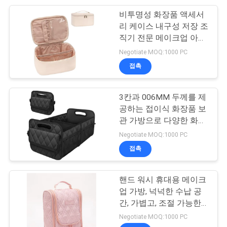
비투명성 화장품 액세서
46
리 케이스 내구성 저장 조
직기 전문 메이크업 아티
에바 전자적 경우
스트 및 소매 디스플레이
Negotiate MOQ:1000 PC
에 적합
접촉
3칸과 006MM 두께를 제
공하는 접이식 화장품 보
관 가방으로 다양한 화장
19
품 정리에 탁월합니다.
Negotiate MOQ:1000 PC
스포츠는 의복을 입
접촉
습니다
핸드 워시 휴대용 메이크
업 가방, 넉넉한 수납 공
간, 가볍고, 조절 가능한
칸막이와 안전한 지퍼 잠
Negotiate MOQ:1000 PC
금 장치가 있는 화장품 보