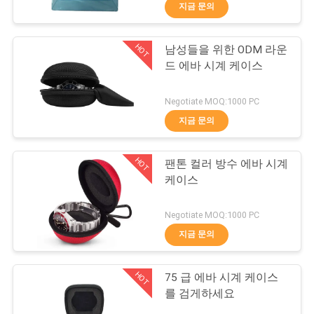
하
지금 문의
여
HOT
남성들을 위한 ODM 라운
33
드 에바 시계 케이스
공
운반하는 에바 건
장
Negotiate MOQ:1000 PC
지금 문의
여
행
HOT
팬톤 컬러 방수 에바 시계
케이스
품
34
Negotiate MOQ:1000 PC
질
지금 문의
돈 잠금 가방
관
HOT
75 급 에바 시계 케이스
리
를 검게하세요