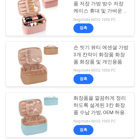
품 저장 가방 방수 저장
케이스 휴대 및 가벼운 쉽
18
게 운반
Negotiate MOQ:1000 PC
접촉
부직포 쇼핑 가방
손 씻기 뷰티 에센셜 가방
3개 칸막이 화장품 화장
품 화장품 및 개인용품
Negotiate MOQ:1000 PC
접촉
49
화장품을 깔끔하게 정리
방수 배낭 가방
하도록 설계된 3칸 화장
품 수납 가방, OEM 허용,
내용물 비침 방지 소재
Negotiate MOQ:1000 PC
접촉