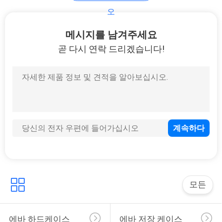
오
화장용 저장 백
메시지를 남겨주세요
곧 다시 연락 드리겠습니다!
19
가죽 지갑 카드 건
모든
23
에바 하드케이스
에바 저장 케이스