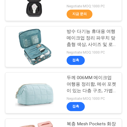
Negotiate MOQ:1000 PC
사
지금 문의
134
이
방수 다기능 휴대용 여행
트
지퍼 은행 가방
메이크업 정리 파우치 맞
맵
춤형 색상, 사이즈 및 로
고 가능
Negotiate MOQ:1000 PC
접촉
PRIVACY
POLICY
두께 006MM 메이크업
23
여행용 정리함, 메쉬 포켓
이 있는 다층 구조, 가볍
화장품 세정 가방
고 내구성이 뛰어나며 휴
Negotiate MOQ:1000 PC
대하기 쉬운 화장품 가방
접촉
복층 Mesh Pockets 화장