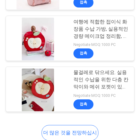
접촉
24
관 케이스
네오프렌 여성용 대
여행에 적합한 접이식 화
형 손가방
장품 수납 가방, 실용적인
경량 메이크업 정리함, 화
장품 및 액세서리용
Negotiate MOQ:1000 PC
접촉
31
물걸레로 닦으세요. 실용
적인 수납을 위한 다층 칸
막이와 메쉬 포켓이 있는
EVA 필통
개인 위생 용품 정리함
Negotiate MOQ:1000 PC
접촉
더 많은 것을 전망하십시
28