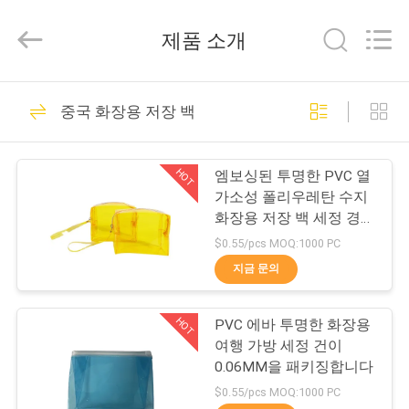
체.
Copyright
제품 소개
©
2021
-
2026
ReWell
집
69
Industrial
Group
중국 화장용 저장 백
Limited.
All
에바 하드케이스
Rights
제
Reserved.
Developed
HOT
엠보싱된 투명한 PVC 열
by
ECER
품
가소성 폴리우레탄 수지
화장용 저장 백 세정 경우
여행 패키징
$0.55/pcs MOQ:1000 PC
우
지금 문의
49
리
HOT
PVC 에바 투명한 화장용
에
에바 저장 케이스
여행 가방 세정 건이
대
0.06MM을 패키징합니다
$0.55/pcs MOQ:1000 PC