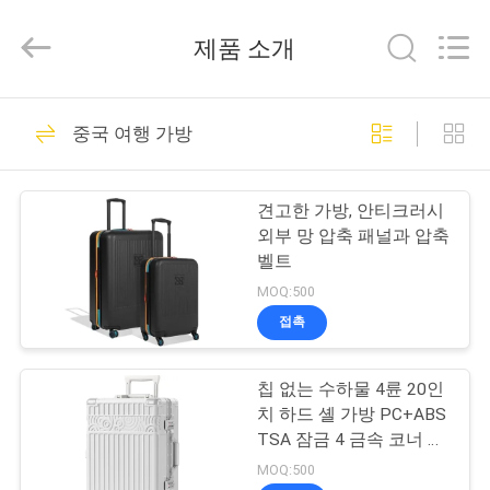
2026
ReWell
Industrial
제품 소개
Group
Limited.
All
Rights
Reserved.
집
69
Developed
중국 여행 가방
by
ECER
에바 하드케이스
제
견고한 가방, 안티크러시
품
외부 망 압축 패널과 압축
벨트
MOQ:500
우
접촉
49
리
칩 없는 수하물 4륜 20인
에
에바 저장 케이스
치 하드 셸 가방 PC+ABS
대
TSA 잠금 4 금속 코너 흰
색
MOQ:500