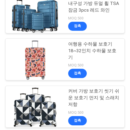
내구성 가방 듀얼 휠 TSA
잠금 3pcs 레드 와인
18
MOQ:500
접촉
부직포 쇼핑 가방
여행용 수하물 보호기
18~32인치 수하물 보호
기
MOQ:500
접촉
49
커버 가방 보호기 씻기 쉬
방수 배낭 가방
운 보호기 먼지 및 스래치
저항
MOQ:500
접촉