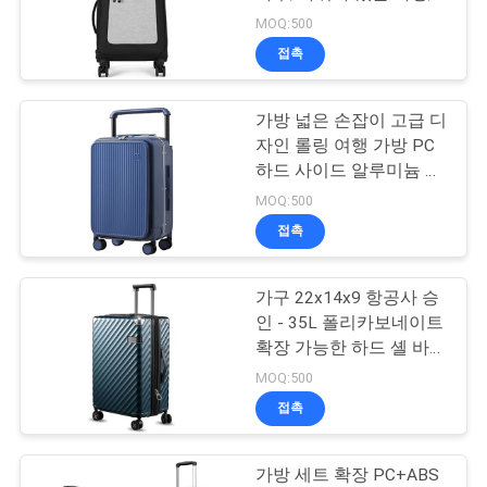
가벼운 롤링 가구
MOQ:500
사
접촉
134
이
가방 넓은 손잡이 고급 디
트
지퍼 은행 가방
자인 롤링 여행 가방 PC
맵
하드 사이드 알루미늄 프
레임 홀 스핀 휠,
MOQ:500
접촉
PRIVACY
POLICY
가구 22x14x9 항공사 승
23
인 - 35L 폴리카보네이트
확장 가능한 하드 셸 바지
화장품 세정 가방
바퀴 (검은, 20 인치)
MOQ:500
접촉
가방 세트 확장 PC+ABS