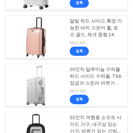
하
접촉
여
달빛 하드 사이드 확장 가
33
능한 바지 스핀어 휠, 로
공
즈 골드, 체크 중형 24 인
운반하는 에바 건
치
장
MOQ:500
접촉
여
행
20인치 알루미늄 수하물
하드 사이드 수하물, TSA
잠금과 스핀러 바퀴가 있
품
34
는 지퍼 없는 수하물 - 은
MOQ:500
질
접촉
돈 잠금 가방
관
22인치 여행용 소프트 사
리
이드 가구, 내구성 있는
가구, 바퀴가 있는 가방,