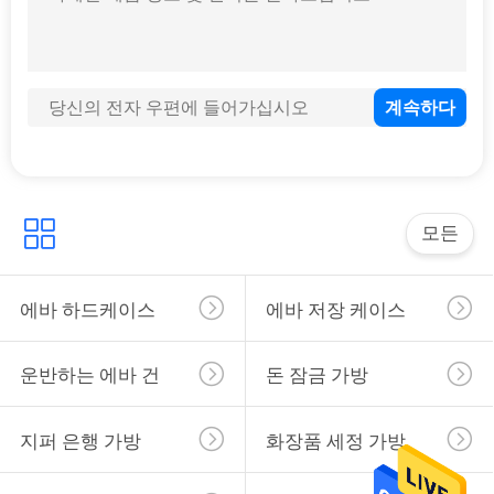
사
134
이
트
지퍼 은행 가방
맵
모든
PRIVACY
POLICY
에바 하드케이스
에바 저장 케이스
23
화장품 세정 가방
운반하는 에바 건
돈 잠금 가방
지퍼 은행 가방
화장품 세정 가방