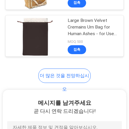
하
접촉
여
Large Brown Velvet
33
Cremains Urn Bag for
공
Human Ashes - for Use
운반하는 에바 건
Inside The Urn - Size 10"
장
MOQ:500
X 12" (230 Cubic Inches
접촉
여
Capacity) - Includes a
Resealable PE Material
행
Ashes Storage Bag
더 많은 것을 전망하십시
품
34
오
질
돈 잠금 가방
메시지를 남겨주세요
관
곧 다시 연락 드리겠습니다!
리