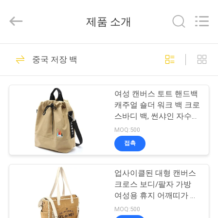
ReWell
Industrial
Group
제품 소개
Limited.
All
Rights
Reserved.
집
Developed
69
by
중국 저장 백
ECER
에바 하드케이스
제
여성 캔버스 토트 핸드백
품
캐주얼 숄더 워크 백 크로
스바디 백, 썬샤인 자수
포함
MOQ:500
우
접촉
49
리
업사이클된 대형 캔버스
에
에바 저장 케이스
크로스 보디/팔자 가방
대
여성용 휴지 어깨띠가 있
는 토테 보호 핸드백
MOQ:500