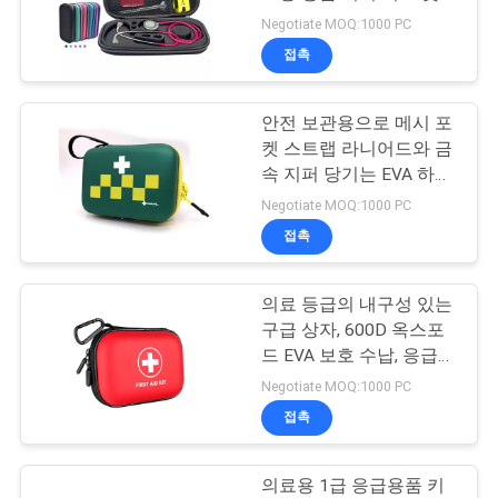
형 EVA 케이스 가볍고 의
Negotiate MOQ:1000 PC
사
료 장비에 적합
접촉
134
이
안전 보관용으로 메시 포
트
지퍼 은행 가방
켓 스트랩 라니어드와 금
맵
속 지퍼 당기는 EVA 하드
셸 케이스를 갖춘 의료용
Negotiate MOQ:1000 PC
1차 진료용품
접촉
PRIVACY
POLICY
의료 등급의 내구성 있는
23
구급 상자, 600D 옥스포
드 EVA 보호 수납, 응급
화장품 세정 가방
처치 및 기본 가정용 휴대
Negotiate MOQ:1000 PC
케이스
접촉
의료용 1급 응급용품 키