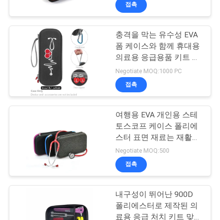
하
포함
접촉
여
충격을 막는 유수성 EVA
33
폼 케이스와 함께 휴대용
공
의료용 응급용품 키트 스
운반하는 에바 건
테토스코프 보호 및 휴대
장
Negotiate MOQ:1000 PC
용도로 설계되었습니다.
접촉
여
행
여행용 EVA 개인용 스테
토스코프 케이스 폴리에
스터 표면 재료는 재활용
품
34
가능합니다
Negotiate MOQ:500
질
접촉
돈 잠금 가방
관
내구성이 뛰어난 900D
리
폴리에스터로 제작된 의
료용 응급 처치 키트 맞춤