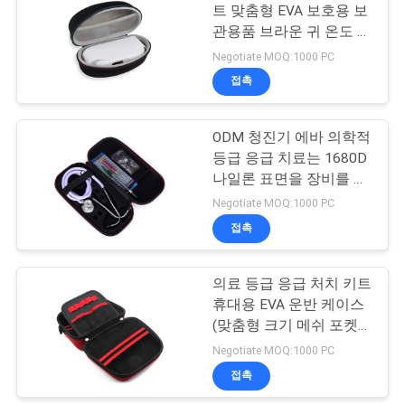
트 맞춤형 EVA 보호용 보
관용품 브라운 귀 온도 측
18
정기 및 기타 의료기기용
Negotiate MOQ:1000 PC
품
접촉
부직포 쇼핑 가방
ODM 청진기 에바 의학적
등급 응급 치료는 1680D
나일론 표면을 장비를 답
니다
Negotiate MOQ:1000 PC
접촉
49
의료 등급 응급 처치 키트
방수 배낭 가방
휴대용 EVA 운반 케이스
(맞춤형 크기 메쉬 포켓
및 정리용 탄성 스트랩 포
Negotiate MOQ:1000 PC
함)
접촉