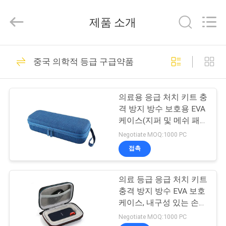
Copyright
©
2021
제품 소개
-
2026
ReWell
Industrial
Group
집
69
Limited.
중국 의학적 등급 구급약품
All
Rights
Reserved.
에바 하드케이스
Developed
제
by
ECER
의료용 응급 처치 키트 충
품
격 방지 방수 보호용 EVA
케이스(지퍼 및 메쉬 패
딩 처리된 청진기용 내부
Negotiate MOQ:1000 PC
우
포함)
접촉
49
리
의료 등급 응급 처치 키트
에
에바 저장 케이스
충격 방지 방수 EVA 보호
대
케이스, 내구성 있는 손잡
이 및 의료 장비용 지퍼
Negotiate MOQ:1000 PC