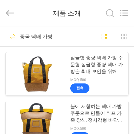
2026
ReWell
Industrial
제품 소개
Group
Limited.
All
Rights
Reserved.
집
68
Developed
중국 택배 가방
by
ECER
에바 하드케이스
제
잠금형 중량 택배 가방 주
품
문형 잠금형 중량 택배 가
방은 최대 보안을 위해 만
들어졌습니다! 개인 문서,
MOQ:500
우
현금, 수표, 우편 등을 안
접촉
전하게 이동하는 데 이상
49
리
적입니다.
불에 저항하는 택배 가방 ️
에
에바 저장 케이스
주문으로 만들어 튀프 가
대
죽 장식, 정사각형 바닥,
내구성 있는 손잡이 및 잠
MOQ:500