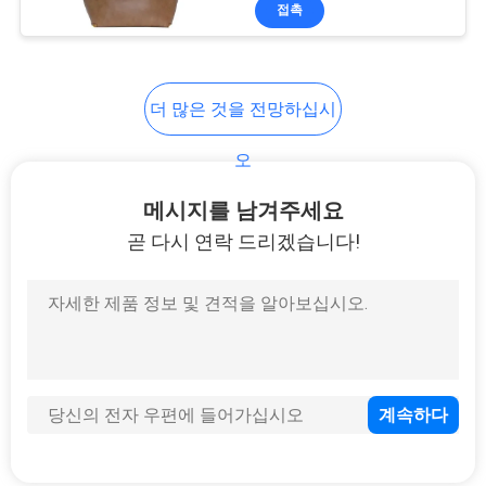
하
금으로 구축 그것은 확실
접촉
히 모든 사무실, 우편실
여
또는 창고에서 가치있는
제품입니다!
32
더 많은 것을 전망하십시
공
운반하는 에바 건
장
오
여
메시지를 남겨주세요
곧 다시 연락 드리겠습니다!
행
품
34
질
돈 잠금 가방
관
리