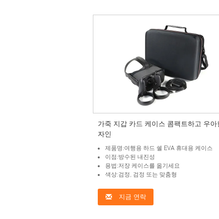
가죽 지갑 카드 케이스 콤팩트하고 우아
자인
제품명:여행용 하드 쉘 EVA 휴대용 케이스
이점:방수된 내진성
용법:저장 케이스를 옮기세요
색상:검정, 검정 또는 맞춤형
지금 연락