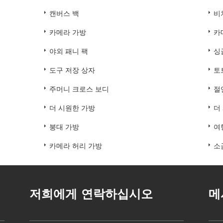
캔버스 백
비
카메라 가방
카
야외 패니 팩
싱
도구 저장 상자
토
주머니 크로스 보디
절
더 시원한 가방
더
붕대 가방
여
카메라 허리 가방
소
저희에게 연락하십시오
메