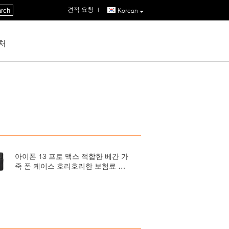
견적 요청
|
rch
Korean
처
아이폰 13 프로 맥스 적합한 베간 가
죽 폰 케이스 호리호리한 보험료 고
전적 고급 우아한 얇은 덮개