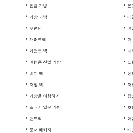
현금 가방
은
가방 가방
메
우편남
여
캐러크백
더
가먼트 백
넥
여행용 신발 가방
노
비치 백
신
저장 백
저
가방을 여행하기
잡
뜨내기 일꾼 가방
호
핸드백
어
문서 패키지
배