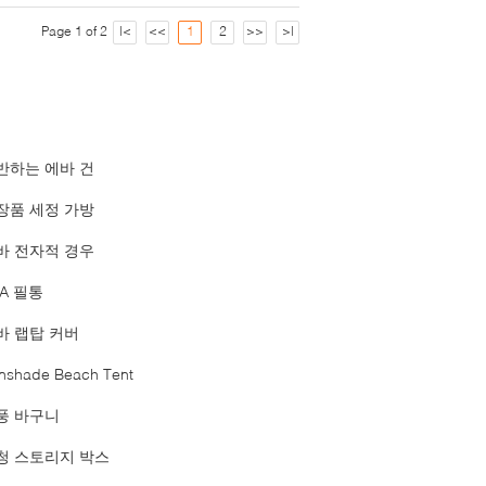
Page 1 of 2
|<
<<
1
2
>>
>|
반하는 에바 건
장품 세정 가방
바 전자적 경우
VA 필통
바 랩탑 커버
nshade Beach Tent
풍 바구니
청 스토리지 박스