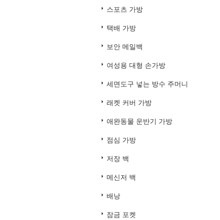
스포츠 가방
택배 가방
보안 메일백
여성용 대형 손가방
세면도구 넣는 방수 주머니
래켓 커버 가방
애완동물 운반기 가방
점심 가방
저장 백
메신저 백
배낭
잠금 포켓