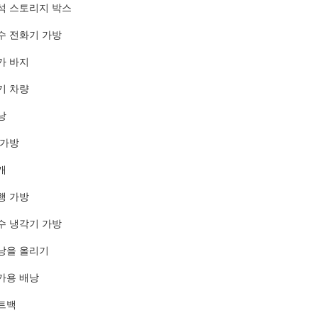
석 스토리지 박스
수 전화기 가방
가 바지
기 차량
낭
 가방
개
행 가방
수 냉각기 가방
낭을 올리기
가용 배낭
트백