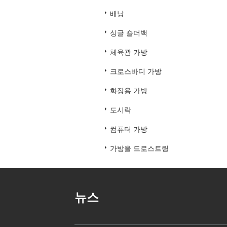
배낭
싱글 숄더백
체육관 가방
크로스바디 가방
화장용 가방
도시락
컴퓨터 가방
가방을 드로스트링
뉴스