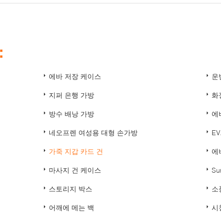
：
에바 저장 케이스
운
지퍼 은행 가방
화
방수 배낭 가방
에
네오프렌 여성용 대형 손가방
E
가죽 지갑 카드 건
에
마사지 건 케이스
Su
스토리지 박스
소
어깨에 메는 백
시