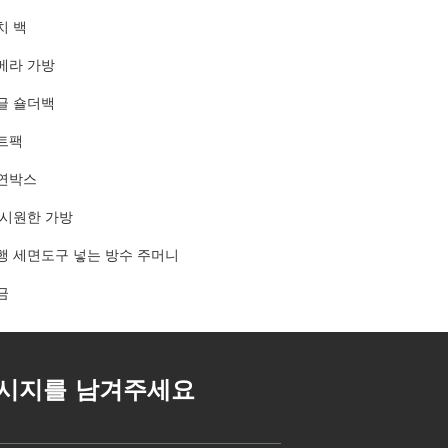
치 백
메라 가방
글 숄더백
트팩
연박스
 시원한 가방
행 세면도구 넣는 방수 주머니
금
시지를 남겨주세요