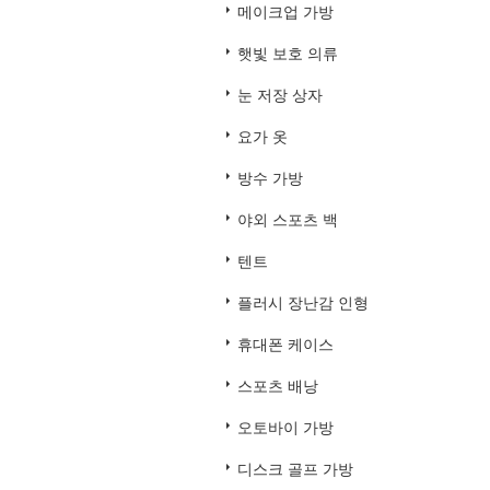
메이크업 가방
햇빛 보호 의류
눈 저장 상자
요가 옷
방수 가방
야외 스포츠 백
텐트
플러시 장난감 인형
휴대폰 케이스
스포츠 배낭
오토바이 가방
디스크 골프 가방