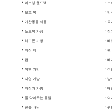
이브닝 핸드백
보
보호 복
방
애완동물 제품
요
노트북 가장
전
헤드폰 가방
배
저장 백
펜
컵
베
여행 가방
여
사업 가방
방
자전거 가방
배
물 막아주는 듀펠
여
전술 배낭
쿼