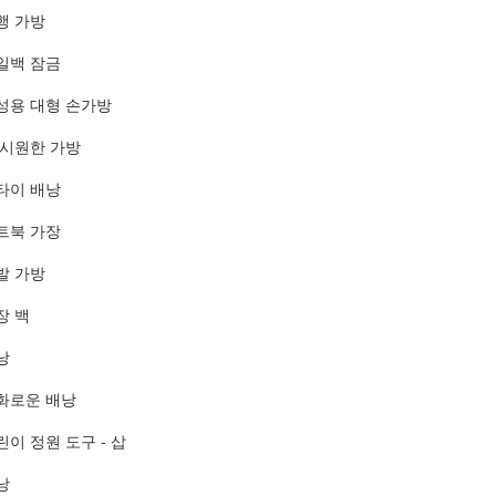
행 가방
일백 잠금
성용 대형 손가방
 시원한 가방
타이 배낭
트북 가장
발 가방
장 백
낭
화로운 배낭
린이 정원 도구 - 삽
낭