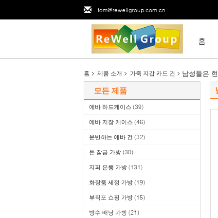
tom@rewellgroup.com.cn
홈
남성들은 현
홈
제품 소개
가죽 지갑 카드 건
모든 제품
에바 하드케이스
(39)
에바 저장 케이스
(46)
운반하는 에바 건
(32)
돈 잠금 가방
(30)
지퍼 은행 가방
(131)
화장품 세정 가방
(19)
부직포 쇼핑 가방
(15)
방수 배낭 가방
(21)