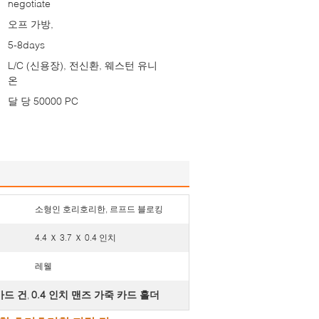
negotiate
오프 가방,
5-8days
L/C (신용장), 전신환, 웨스턴 유니
온
달 당 50000 PC
소형인 호리호리한, 르프드 블로킹
4.4 Ｘ 3.7 Ｘ 0.4 인치
레웰
카드 건
0.4 인치 맨즈 가죽 카드 홀더
,