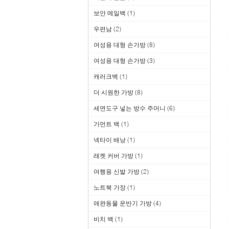
보안 메일백
(1)
우편남
(2)
여성용 대형 손가방
(8)
여성용 대형 손가방
(3)
캐러크백
(1)
더 시원한 가방
(8)
세면도구 넣는 방수 주머니
(6)
가먼트 백
(1)
넥타이 배낭
(1)
래켓 커버 가방
(1)
여행용 신발 가방
(2)
노트북 가장
(1)
애완동물 운반기 가방
(4)
비치 백
(1)