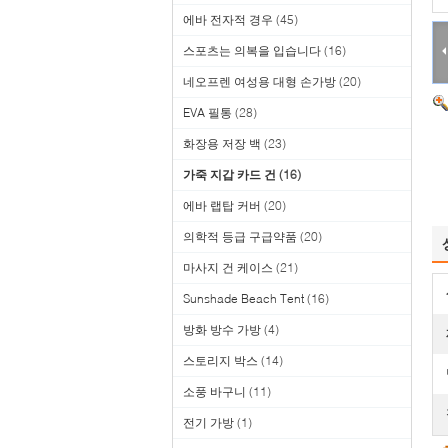
에바 전자적 경우
(45)
스포츠는 의복을 입습니다
(16)
네오프렌 여성용 대형 손가방
(20)
EVA 필통
(28)
화장용 저장 백
(23)
가죽 지갑 카드 건
(16)
에바 랩탑 커버
(20)
의학적 등급 구급약품
(20)
마사지 건 케이스
(21)
Sunshade Beach Tent
(16)
방화 방수 가방
(4)
스토리지 박스
(14)
소풍 바구니
(11)
전기 가방
(1)