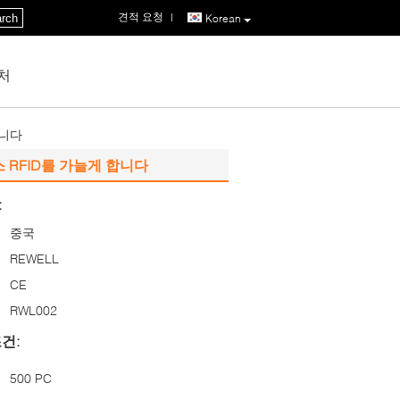
견적 요청
|
rch
Korean
처
합니다
RFID를 가늘게 합니다
:
중국
REWELL
CE
RWL002
건:
500 PC