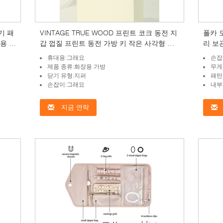
기 패
VINTAGE TRUE WOOD 프린트 코크 동전 지
폴카 
용 화
갑 껍질 프린트 동전 가방 키 작은 사각형 가
리 보
서리
방 향수 가방
휴대용:그래요
손잡
제품 종류:화장용 가방
무게
닫기 유형:지퍼
패턴
손잡이:그래요
내부
지금 연락