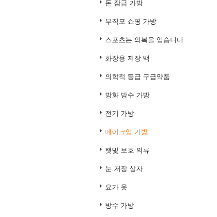
돈 잠금 가방
부직포 쇼핑 가방
스포츠는 의복을 입습니다
화장용 저장 백
의학적 등급 구급약품
방화 방수 가방
전기 가방
메이크업 가방
햇빛 보호 의류
눈 저장 상자
요가 옷
방수 가방