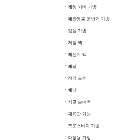
래켓 커버 가방
애완동물 운반기 가방
점심 가방
저장 백
메신저 백
배낭
잠금 포켓
배낭
싱글 숄더백
체육관 가방
크로스바디 가방
화장용 가방