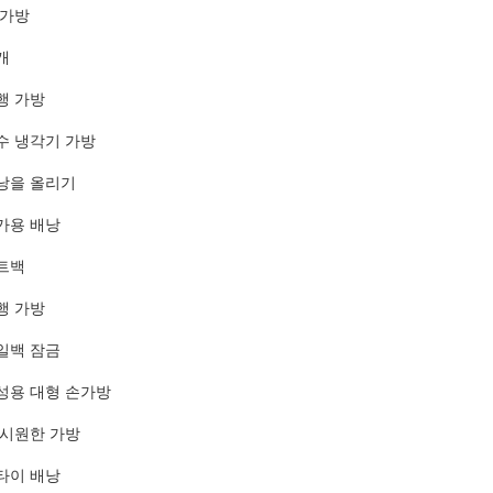
 가방
개
행 가방
수 냉각기 가방
낭을 올리기
가용 배낭
트백
행 가방
일백 잠금
성용 대형 손가방
 시원한 가방
타이 배낭