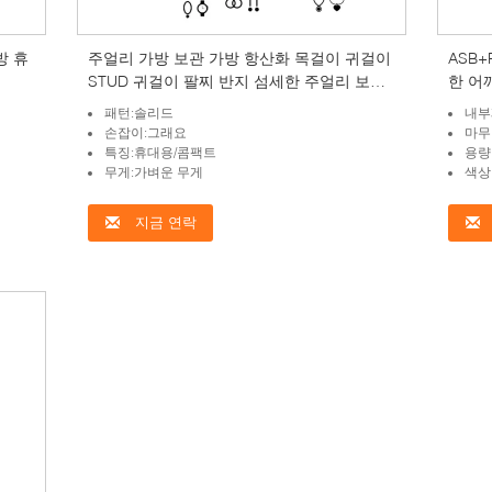
방 휴
주얼리 가방 보관 가방 항산화 목걸이 귀걸이
ASB
STUD 귀걸이 팔찌 반지 섬세한 주얼리 보관
한 어
상자 포터블
연회
패턴:솔리드
내부
손잡이:그래요
마무
특징:휴대용/콤팩트
용량
무게:가벼운 무게
색상
지금 연락