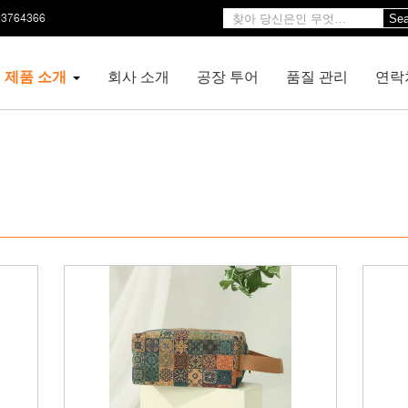
23764366
Sea
제품 소개
회사 소개
공장 투어
품질 관리
연락