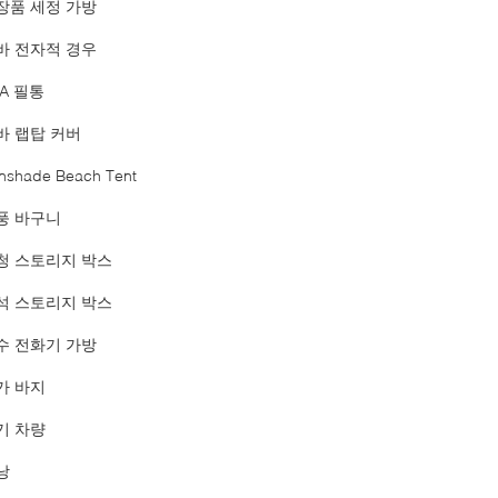
장품 세정 가방
바 전자적 경우
VA 필통
바 랩탑 커버
nshade Beach Tent
풍 바구니
청 스토리지 박스
석 스토리지 박스
수 전화기 가방
가 바지
기 차량
낭