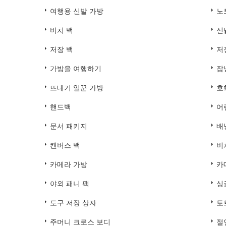
여행용 신발 가방
노
비치 백
신
저장 백
저
가방을 여행하기
잡
뜨내기 일꾼 가방
호
핸드백
어
문서 패키지
배
캔버스 백
비
카메라 가방
카
야외 패니 팩
싱
도구 저장 상자
토
주머니 크로스 보디
절