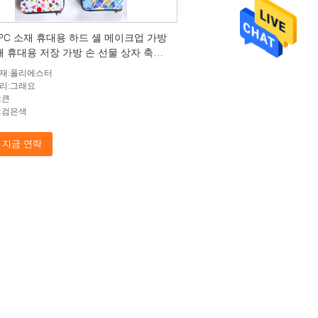
+PC 소재 휴대용 하드 셸 메이크업 가방
깨 휴대용 저장 가방 손 선물 상자 축제
재:폴리에스터
리:그래요
:큰
:검은색
지금 연락