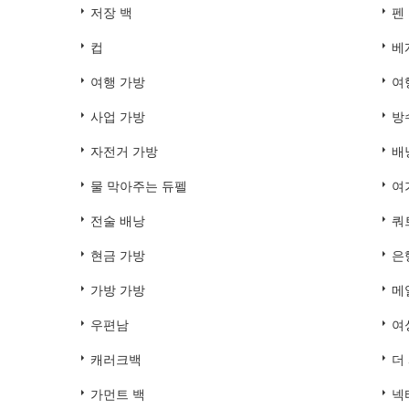
저장 백
펜
컵
베
여행 가방
여
사업 가방
방
자전거 가방
배
물 막아주는 듀펠
여
전술 배낭
쿼
현금 가방
은
가방 가방
메
우편남
여
캐러크백
더
가먼트 백
넥