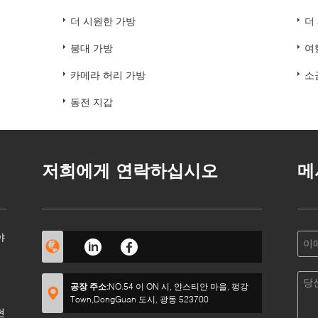
더 시원한 가방
더
붕대 가방
여
카메라 허리 가방
소
동전 지갑
저희에게 연락하십시오
메
야
공장 주소:
NO.54 이 ON 시, 얀스티안 마을, 펑강
Town,DongGuan 도시, 광동 523700
현