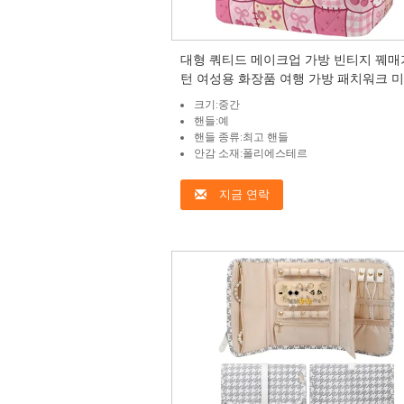
대형 쿼티드 메이크업 가방 빈티지 꿰매
턴 여성용 화장품 여행 가방 패치워크 미
장품 조직기 손잡이 피부 관리 붓 액세
크기:중간
핸들:예
핸들 종류:최고 핸들
안감 소재:폴리에스테르
지금 연락