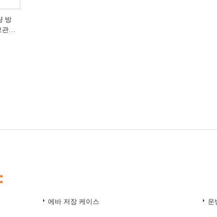
량 방
보관
：
에바 저장 케이스
운