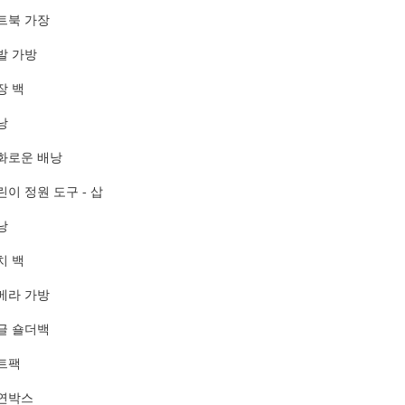
트북 가장
발 가방
장 백
낭
화로운 배낭
린이 정원 도구 - 삽
낭
치 백
메라 가방
글 숄더백
트팩
연박스