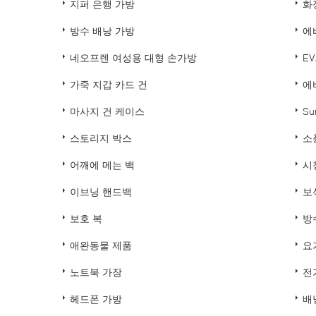
지퍼 은행 가방
화
방수 배낭 가방
에
네오프렌 여성용 대형 손가방
E
가죽 지갑 카드 건
에
마사지 건 케이스
Su
스토리지 박스
소
어깨에 메는 백
시
이브닝 핸드백
보
보호 복
방
애완동물 제품
요
노트북 가장
전
헤드폰 가방
배