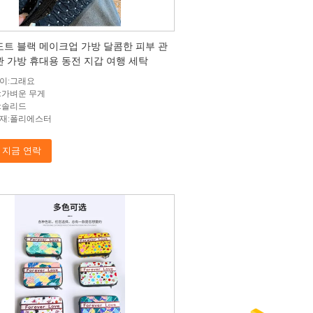
도트 블랙 메이크업 가방 달콤한 피부 관
관 가방 휴대용 동전 지갑 여행 세탁
이:그래요
:가벼운 무게
:솔리드
재:폴리에스터
지금 연락