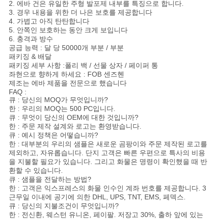
2. 에바 건은 유일한 주형 발포제 내부를 특징으로 합니다.
3. 경우 내용을 위한 더 나은 보호를 제공합니다
4. 가볍고 아직 탄탄합니다
5. 안쪽인 보호하는 동안 크게 보입니다
6. 충격과 방수
공급 능력 : 달 당 50000개 부분 / 부분
패키징 & 배달
패키징 세부 사항 :폴리 백 / 선물 상자 / 페이퍼 통
좌현으로 향하게 하세요 : FOB 센즈헨
제조는 에바 제품을 전문으로 했습니다
FAQ :
큐 : 당신의 MOQ가 무엇입니까?
한 : 우리의 MOQ는 500 PC입니다.
큐 : 무엇이 당신의 OEM에 대한 것입니까?
한 : 주문 제작 설계와 로고는 환영받습니다.
큐 : 예시 정책은 어떻습니까?
한 : 대부분의 우리의 샘플은 새로운 곰팡이와 주문 제작된 로고를
제외하고, 자유롭습니다. 단지 고객은 빠른 우편으로 특사의 비용
을 지불할 필요가 있습니다. 그리고 화물은 명령이 확인했을 때 반
환할 수 있습니다.
큐 : 샘플을 전달하는 방법?
한 : 고객은 익스프레스의 화물 인수인 계좌 번호를 제공합니다. 3
근무일 이내에 공기에 의한 DHL, UPS, TNT, EMS, 페덱스.
큐 : 당신의 지불조건이 무엇입니까?
한 : 전신환, 웨스턴 유니온, 페이팔. 저장고 30%, 출하 앞에 있는