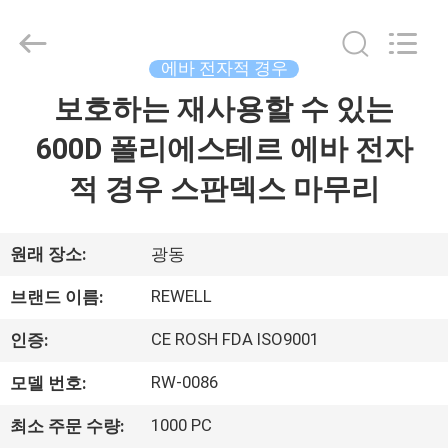
©
2021
-
2026
ReWell
에바 전자적 경우
Industrial
Group
보호하는 재사용할 수 있는
집
Limited.
All
Rights
600D 폴리에스테르 에바 전자
Reserved.
Developed
by
제
적 경우 스판덱스 마무리
ECER
품
원래 장소:
광동
우
REWELL
브랜드 이름:
리
CE ROSH FDA ISO9001
인증:
에
RW-0086
모델 번호:
대
1000 PC
최소 주문 수량: