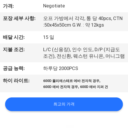
하
Negotiate
가격:
여
포장 세부 사항:
오프 가방에서 각각, 통 당 40pcs, CTN
:50x45x50cm G.W. : 약 12kgs
공
배달 시간:
15 일
장
지불 조건:
L/C (신용장), 인수 인도, D/P (지급도
여
조건), 전신환, 웨스턴 유니온, 머니그램
행
공급 능력:
하루당 2000PCS
,
하이 라이트:
600D 폴리에스테르 에바 전자적 경우
품
,
600D 에바 전자적 경우
600D 에바 지퍼 건
질
최고의 가격
관
리