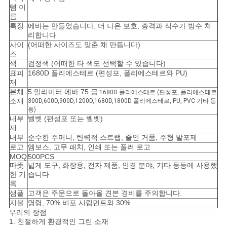
템 이
름
특징
에바는 만들었습니다, 더 나은 보호, 충격과 식수가 방수 처
리합니다
사이
(어떠한 사이즈도 맞춘 채 만듭니다)
즈
색
검정색 (어떠한 타 색도 선택할 수 있습니다)
표피
1680D 폴리에스테르 (편성포, 폴리에스테르와 PU)
재
본체
5 밀리미터 에바 75 급
1680D 폴리에스테르 (편성포, 폴리에스테르
소재
300D,600D,900D,1200D,1680D,1800D 폴리에스테르, PU, PVC 기타 등
등)
내부
벨벳 (편성포 또는 벨벳)
재
내부
순수한 주머니, 탄력적 스트랩, 줄인 거품, 주형 발포제
로고
엠보스, 고무 패치, 인쇄 또는 풀러 로고
MOQ
500PCS
따뜻
넓게 도구, 화장용, 전자 제품, 안경 분야, 기타 등등에 사용했
한 기
습니다
록
샘플
고객은 주문으로 돌아올 견본 경비를 주의합니다.
지불
명령, 70% 비포 시립먼트와 30%
우리의 장점
1. 친절하게 환경적인 그린 소재